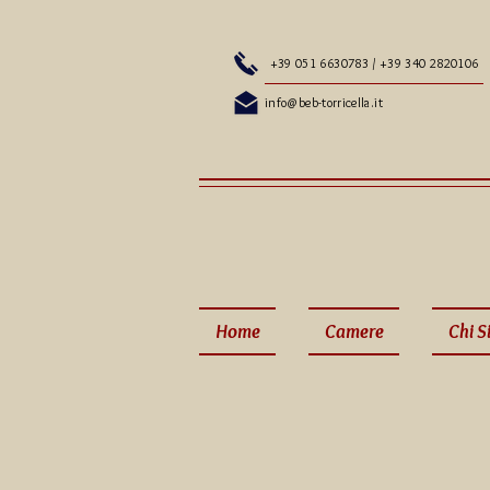
+39 051 6630783 / +39 340 2820106
info@beb-torricella.it
Home
Camere
Chi 